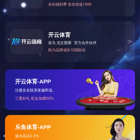
板材封闭液
板材封闭液
内容介绍
/ introduce
板材封闭液
（此内容由
alexandertechniquefoothills.com
提供）
上一条:
瓷砖胶伴侣
下一条:
封固胶
【相关产品】