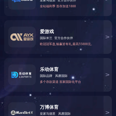
防脱落
防开裂
基彩大师系列
米兰体育app官网入口-米兰（中国）
防脱落
防开裂
工程案例
全国服务热线
400-8888-888
推荐新闻
米兰体育app官网入口-米兰（中国） 2025春节放假通知
米兰体育app官网入口-米兰（中国） 2025元旦放假通知
米兰体育app官网入口-米兰（中国） 祝您国庆节快乐~
米兰体育app官网入口-米兰（中国） 祝您2024中秋节快
乐~
米兰体育app官网入口-米兰（中国） 2024端午节放假通
知