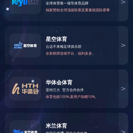
防开裂
米兰体育app官网入口
公司动态
行业动态
最新资讯
工程案例
关于我们
公司简介
米兰体育app官网入口
企业荣誉
发展历程
销售网络
荣誉资质
米兰体育app官网入口-米兰（中国）
当前位置
：
米兰体育app官网入口
>
产品中心
>
铁根系列
>
防脱
落
返回
产品导航
铁根系列
米兰体育app官网入口-米兰（中国）