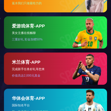
k11通用米兰体育app官网入口-米兰（中国） 浆料
厨卫米兰体育app官网入口-米兰（中国） 王
防闪锈防脱落界面剂
界面剂
封固胶
扫一扫关注我们