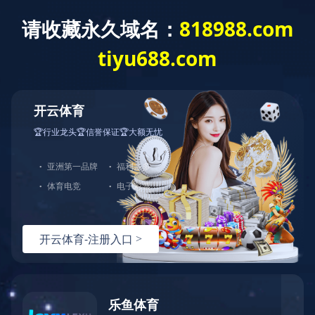
米兰体育app官网入口
您好，欢迎光临福州铁根建材有限公司官方网站！
米兰体育app官网入口-米兰（中国） ，
防裂，防脱落基材的研发、制造与销售
全国服务热线：
400-8888-417
米兰体育app官网入口
铁根系列
米兰体育app官网入口-米兰（中国）
防脱落
防开裂
基彩大师系列
米兰体育app官网入口-米兰（中国）
防脱落