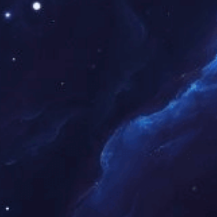
特殊的弹性高分子乳液，功能性助剂、细填料等精制而成的新一