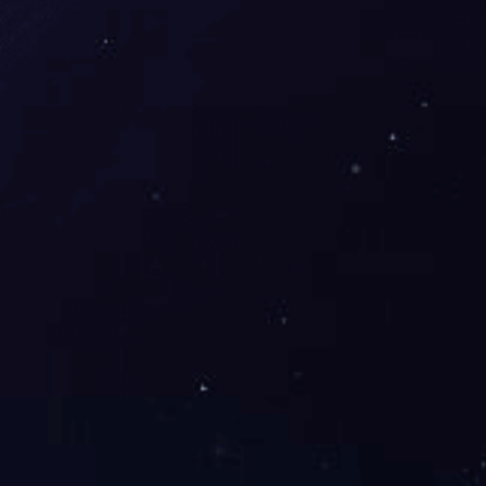
可使用。可以粘结塑料与塑料、塑料与金属、金属与金属，粘结后剥
工艺
组成的乳液共混体、加入基料和适量化学助剂和填充料，经塑炼、
级批示生成的产品，列为建设部推广产品。