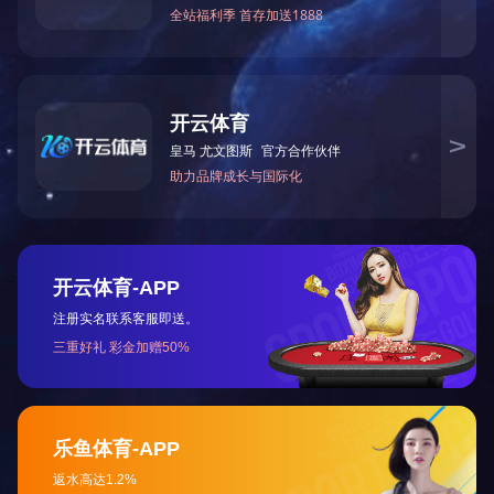
31日
米兰体育app官网入口-米兰（中国） 2025元旦放假通知
上一条:
米兰体育app官网入口-米兰（中国） 2025春节放假通
知
下一条:
米兰体育app官网入口-米兰（中国） 祝您国庆节快
乐~
【米兰体育app官网入口相关的文章】
米兰体育app官网入口-米兰（中国） 祝您国庆节快乐~
米兰体育app官网入口-米兰（中国） 祝您2024中秋节…
米兰体育app官网入口-米兰（中国） 2024端午节放假…
米兰体育app官网入口-米兰（中国） 2024劳动节放假…
米兰体育app官网入口-米兰（中国） 元旦放假通知
扫一扫关注我们