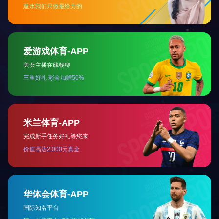
联系方式
服务热线：
4
00-8888-417
公司
网址：
alexandertechniquefoothills.com
地址：福建省福州市仓山区建新镇台屿路198号华威商贸中心一
办公
期7#楼8层17商务
底部导航
网站米兰体育app官网入口
产品中心
米兰体育app官网入口
工程案例
关于我们
铁根米兰体育app官网入口-米兰（中国） 系列
米兰体育app官网入口-米兰（中国）
+
微信号：
WANGYUNHUA