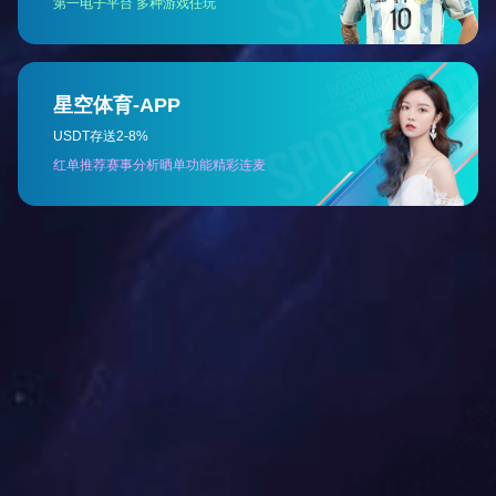
工程案例
福州仓山金街
福州万达广场
广州碧桂园
云南某精装别墅群大
面