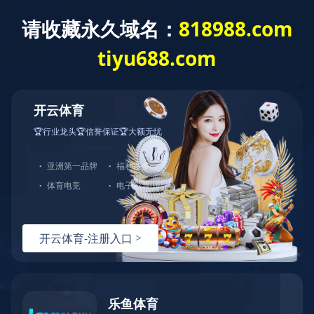
米兰体育app官网入口
您好，欢迎光临福州铁根建材有限公司官方网站！
米兰体育app官网入口-米兰（中国） ，
防裂，防脱落基材的研发、制造与销售
全国服务热线：
400-8888-417
米兰体育app官网入口
铁根系列
米兰体育app官网入口-米兰（中国）
防脱落
防开裂
基彩大师系列
米兰体育app官网入口-米兰（中国）
防脱落