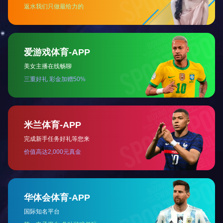
放假通知
2025-01-16
米兰体育app官网入口-米兰（中国） 2025春节放假通知
米兰体育app官网入口-米兰（中国） 2025元旦
放假通知
2024-12-31
米兰体育app官网入口-米兰（中国） 祝您国庆
节快乐~
2024-09-21
1
2
3
4
5
>