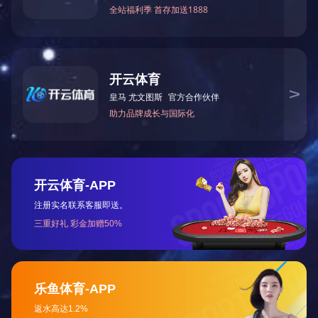
福州仓山金街
福州仓山金街
TIME: 2023-07-26
福州万达广场
福州万达广场
TIME: 2023-07-26
公司动态
米兰体育app官网入口-米兰（中国） 2025春节