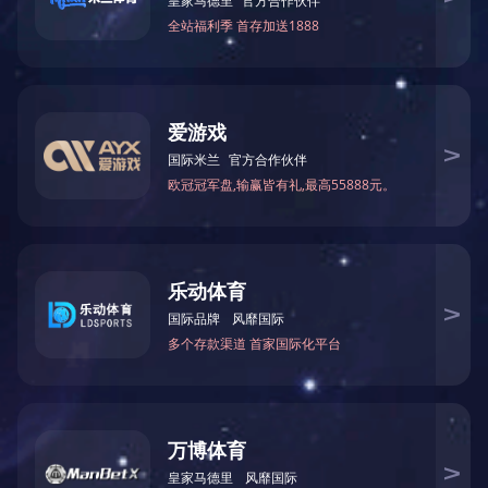
最新资讯
全国服务热线
400-8888-888
推荐新闻
米兰体育app官网入口-米兰（中国） 2025春节放假通知
米兰体育app官网入口-米兰（中国） 2025元旦放假通知
米兰体育app官网入口-米兰（中国） 祝您国庆节快乐~
米兰体育app官网入口-米兰（中国） 祝您2024中秋节快
乐~
米兰体育app官网入口-米兰（中国） 2024端午节放假通
知
推荐产品
/ Recommended products
<
>